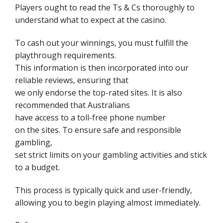
Players ought to read the Ts & Cs thoroughly to
understand what to expect at the casino.
To cash out your winnings, you must fulfill the
playthrough requirements.
This information is then incorporated into our
reliable reviews, ensuring that
we only endorse the top-rated sites. It is also
recommended that Australians
have access to a toll-free phone number
on the sites. To ensure safe and responsible
gambling,
set strict limits on your gambling activities and stick
to a budget.
This process is typically quick and user-friendly,
allowing you to begin playing almost immediately.