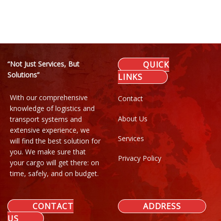
“Not Just Services, But
QUICK
Solutions”
LINKS
With our comprehensive
Contact
knowledge of logistics and
About Us
transport systems and
extensive experience, we
Services
will find the best solution for
you. We make sure that
Privacy Policy
your cargo will get there: on
time, safely, and on budget.
CONTACT
ADDRESS
US