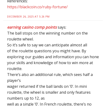
References:
https://blackcoin.co/ruby-fortune/
DECEMBER 26, 2025 AT 5:26 PM
earning casino comp points
says:
The ball stops on the winning number on the
roulette wheel.
So it’s safe to say we can anticipate almost all
of the roulette questions you might have. By
exploring our guides and information you can hone
your skills and knowledge of how to win more at
roulette.
There’s also an additional rule, which sees half a
player’s
wager returned if the ball lands on ‘0’. In mini
roulette, the wheel is smaller and only features
numbers up to 12, as
well as a single ‘0’. In French roulette, there’s no