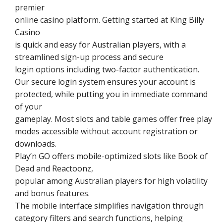
premier
online casino platform. Getting started at King Billy
Casino
is quick and easy for Australian players, with a
streamlined sign-up process and secure
login options including two-factor authentication.
Our secure login system ensures your account is
protected, while putting you in immediate command
of your
gameplay. Most slots and table games offer free play
modes accessible without account registration or
downloads.
Play’n GO offers mobile-optimized slots like Book of
Dead and Reactoonz,
popular among Australian players for high volatility
and bonus features.
The mobile interface simplifies navigation through
category filters and search functions, helping