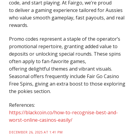
code, and start playing. At Fairgo, we’re proud
to deliver a gaming experience tailored for Aussies
who value smooth gameplay, fast payouts, and real
rewards.
Promo codes represent a staple of the operator’s
promotional repertoire, granting added value to
deposits or unlocking special rounds. These spins
often apply to fan-favorite games,
offering delightful themes and vibrant visuals.
Seasonal offers frequently include Fair Go Casino
Free Spins, giving an extra boost to those exploring
the pokies section.
References:
https://blackcoin.co/how-to-recognise-best-and-
worst-online-casinos-easily/
DECEMBER 26, 2025 AT 1:41 PM