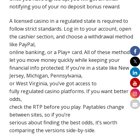
notifying you of your no deposit bonus reward.
A licensed casino in a regulated state is required to
follow strict standards. Log in to your account, open
the cashier section, and choose a withdrawal method
like PayPal,
online banking, or a Play+ card. All of these methods
let you move money quickly while keeping your
financial info protected. If you’re in a state like New
Jersey, Michigan, Pennsylvania,
or West Virginia, you’ve got access to
fully regulated casino platforms. If you want better
odds,
check the RTP before you play. Paytables change
between sites, so if you’re
serious about finding the best odds, it’s worth
comparing the versions side-by-side.