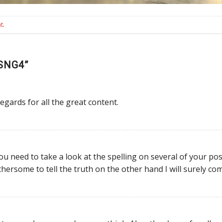
t
.
SNG4
”
 regards for all the great content.
ou need to take a look at the spelling on several of your po
thersome to tell the truth on the other hand I will surely co