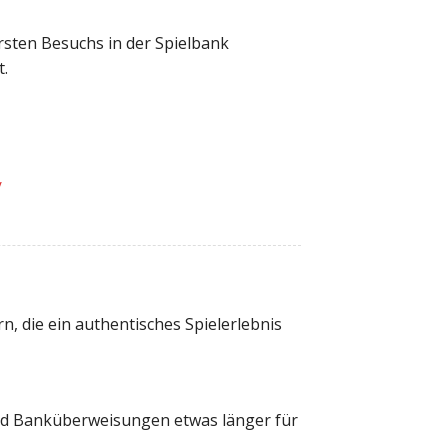
rsten Besuchs in der Spielbank
t.
/
rn, die ein authentisches Spielerlebnis
end Banküberweisungen etwas länger für