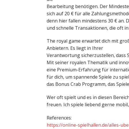
Bearbeitung benötigen. Der Mindeste
sich auf 20 € für alle Zahlungsmetho
denn hier fallen mindestens 30 € an. 
und schnelle Transaktionen, die oft 
The royal game erwartet dich mit gro
Anbietern. Es liegt in Ihrer
Verantwortung sicherzustellen, dass Si
Mit seiner royalen Thematik und inno
eine Premium-Erfahrung für internation
für dich, um spannende Spiele zu spi
das Bonus Crab Programm, das Spiele
Wer oft spielt und es in diesen Berei
freuen. Ich spiele liebend gerne mob
References:
https://online-spielhallen.de/alles-