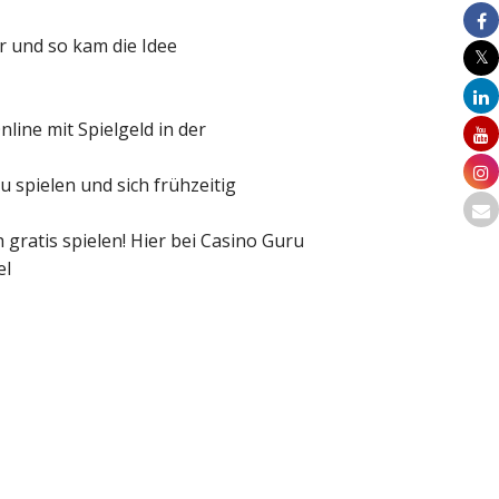
r und so kam die Idee
line mit Spielgeld in der
 spielen und sich frühzeitig
gratis spielen! Hier bei Casino Guru
el